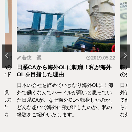
.12.18
若狭 遥
2019.05.22
羽
となの
日系CAから海外OLに転職！私が海外
転職
カンド
OLを目指した理由
の生
日本の会社を辞めていきなり海外OLに！海
日系
転換
外で働くなんてハードルが高いと思ってい
外資
1人の
た日系CAが、なぜ海外OLへ転身したのか、
て働
えた
どんな想いで海外に飛び出したのか、私の
らこ
セカ
経験をご紹介いたします。
な外