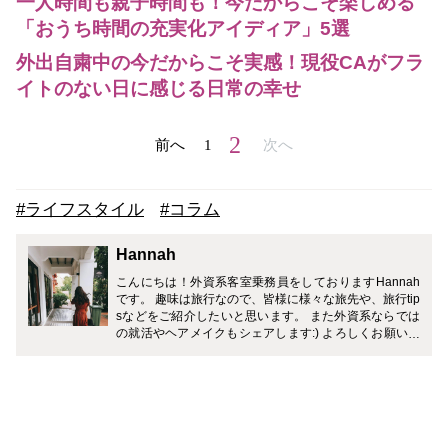
一人時間も親子時間も！今だからこそ楽しめる
「おうち時間の充実化アイディア」5選
外出自粛中の今だからこそ実感！現役CAがフラ
イトのない日に感じる日常の幸せ
2
前へ
1
次へ
#ライフスタイル
#コラム
Hannah
こんにちは！外資系客室乗務員をしておりますHannah
です。 趣味は旅行なので、皆様に様々な旅先や、旅行tip
sなどをご紹介したいと思います。 また外資系ならでは
の就活やヘアメイクもシェアします:) よろしくお願いし
ます！