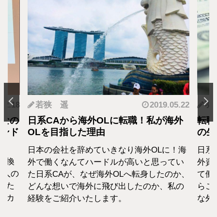
.12.18
若狭 遥
2019.05.22
羽
となの
日系CAから海外OLに転職！私が海外
転職
カンド
OLを目指した理由
の生
日本の会社を辞めていきなり海外OLに！海
日系
転換
外で働くなんてハードルが高いと思ってい
外資
1人の
た日系CAが、なぜ海外OLへ転身したのか、
て働
えた
どんな想いで海外に飛び出したのか、私の
らこ
セカ
経験をご紹介いたします。
な外