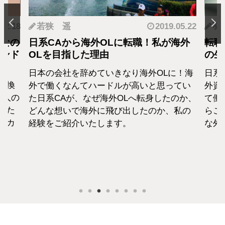
.12.18
若狭 遥
2019.05.22
羽
となの
日系CAから海外OLに転職！私が海外
転職
カンド
OLを目指した理由
の生
日本の会社を辞めていきなり海外OLに！海
日系
転換
外で働くなんてハードルが高いと思ってい
外資
1人の
た日系CAが、なぜ海外OLへ転身したのか、
て働
えた
どんな想いで海外に飛び出したのか、私の
らこ
セカ
経験をご紹介いたします。
な外