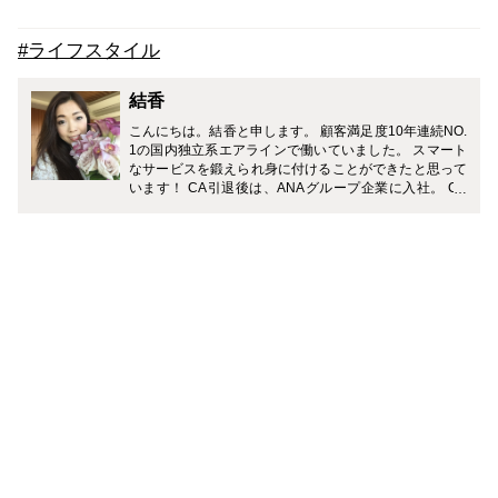
#ライフスタイル
結香
こんにちは。結香と申します。 顧客満足度10年連続NO.
1の国内独立系エアラインで働いていました。 スマート
なサービスを鍛えられ身に付けることができたと思って
います！ CA引退後は、ANAグループ企業に入社。 CA
時代に鍛えられたスマートなおもてなしを活かし、政府
系の大手金融機関で受付業務に従事しています。 旅行が
趣味でハワイや沖縄などの南国リゾート、 その中でもラ
グジュアリーホテルに宿泊するのが何よりの楽しみで
す。 女性の職場で感度の高い環境なので、美容関連もア
ンテナを張っています。 現在は第一子妊娠中のため、プ
レママ情報も収集中。 旅行、コスメ、はたまた異業種転
職などなど幅広く情報発信したいと思います！ よろしく
お願い致します。