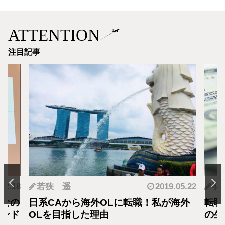
ATTENTION
注目記事
.12.18
若狭 遥
2019.05.22
羽
となの
日系CAから海外OLに転職！私が海外
転職
カンド
OLを目指した理由
の生