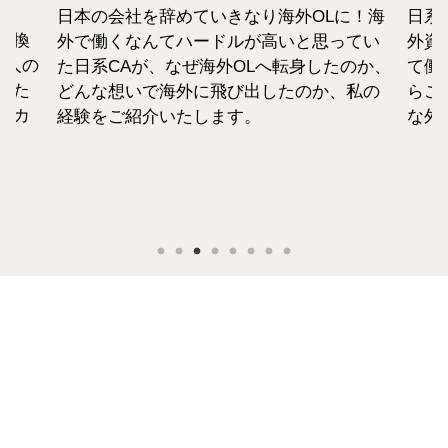
日本の会社を辞めていきなり海外OLに！海
日系
転換
外で働くなんてハードルが高いと思ってい
外資
1人の
た日系CAが、なぜ海外OLへ転身したのか、
て働
えた
どんな想いで海外に飛び出したのか、私の
らこ
セカ
経験をご紹介いたします。
な外