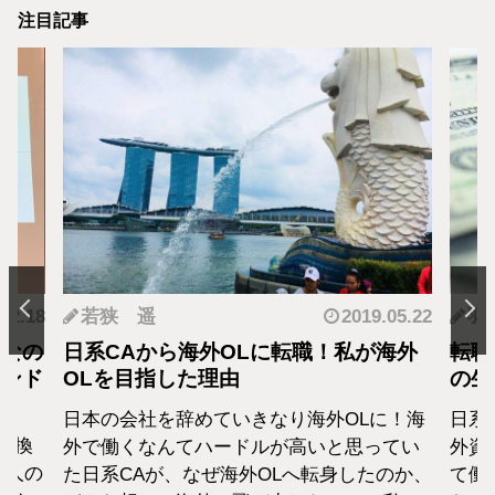
注目記事
.12.18
若狭 遥
2019.05.22
羽
となの
日系CAから海外OLに転職！私が海外
転職
カンド
OLを目指した理由
の生
日本の会社を辞めていきなり海外OLに！海
日系
転換
外で働くなんてハードルが高いと思ってい
外資
1人の
た日系CAが、なぜ海外OLへ転身したのか、
て働