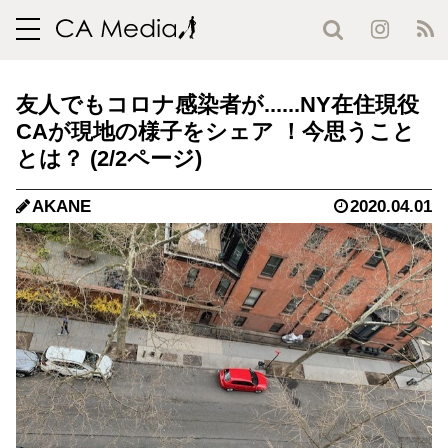
toggle
navigation
友人でもコロナ感染者が......NY在住現役
CAが現地の様子をシェア ！今思うこと
とは？ (2/2ページ)
AKANE
2020.04.01