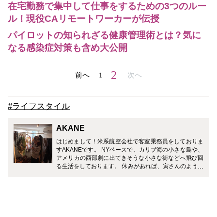
在宅勤務で集中して仕事をするための3つのルー
ル！現役CAリモートワーカーが伝授
パイロットの知られざる健康管理術とは？気に
なる感染症対策も含め大公開
2
前へ
1
次へ
#ライフスタイル
AKANE
はじめまして！米系航空会社で客室乗務員をしておりま
すAKANEです。 NYベースで、カリブ海の小さな島や、
アメリカの西部劇に出てきそうな小さな街などへ飛び回
る生活をしております。 休みがあれば、寅さんのように
スーツケースを片手に世界中のスパ巡りをするのが私の
趣味です。 職場環境が多人種・多文化のため日本語がお
ろそかになってきておりますが、CAとしての貴重なレ
ア情報を皆さまに頑張ってお伝えしたいと思います。 よ
ろしくお願いいたします。