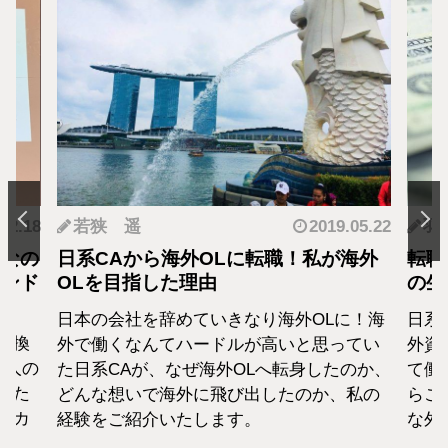
.12.18
若狭 遥
2019.05.22
羽
となの
日系CAから海外OLに転職！私が海外
転職
カンド
OLを目指した理由
の生
日本の会社を辞めていきなり海外OLに！海
日系
転換
外で働くなんてハードルが高いと思ってい
外資
1人の
た日系CAが、なぜ海外OLへ転身したのか、
て働
えた
どんな想いで海外に飛び出したのか、私の
らこ
セカ
経験をご紹介いたします。
な外