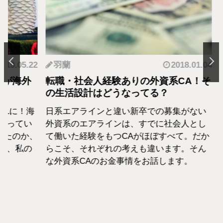
.05.22
羽蘭
2018.01.04
神
海外
転職・社会人経験ありの外資系CA！そ
転職
の生活設計はどうなってる？
者が
に！海
日系エアラインと違い新卒での募集がない
終身
てい
外資系のエアラインは、すでに社会人とし
から
のか、
て働いた経験をもつCAがほぼすべて。だか
紹介
私の
らこそ、それぞれの考えも違います。そん
な外資系CAのお金事情をお話します。