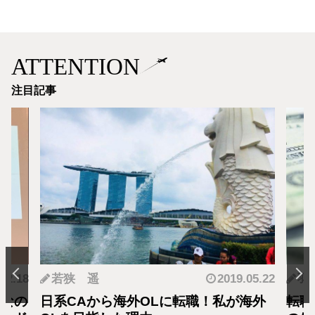
ATTENTION
注目記事
.12.18
若狭 遥
2019.05.22
羽
となの
日系CAから海外OLに転職！私が海外
転職