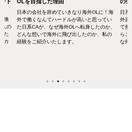
カンド
OLを目指した理由
の生
日本の会社を辞めていきなり海外OLに！海
日系
転換
外で働くなんてハードルが高いと思ってい
外資
1人の
た日系CAが、なぜ海外OLへ転身したのか、
て働
えた
どんな想いで海外に飛び出したのか、私の
らこ
セカ
経験をご紹介いたします。
な外