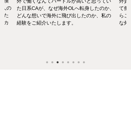
転換
外で働くなんてハードルが高いと思ってい
外資
1人の
た日系CAが、なぜ海外OLへ転身したのか、
て働
えた
どんな想いで海外に飛び出したのか、私の
らこ
セカ
経験をご紹介いたします。
な外