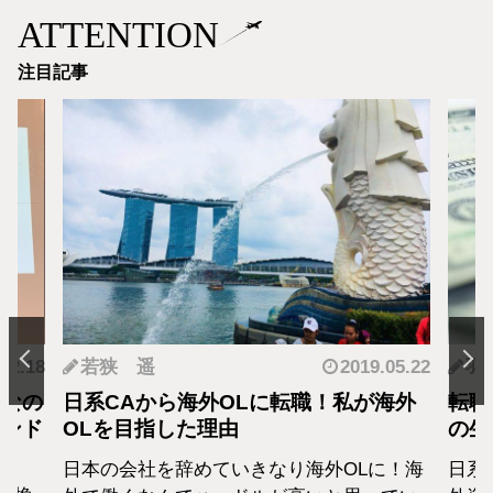
ATTENTION
注目記事
.12.18
若狭 遥
2019.05.22
羽
となの
日系CAから海外OLに転職！私が海外
転職
カンド
OLを目指した理由
の生
日本の会社を辞めていきなり海外OLに！海
日系