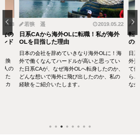
.12.18
若狭 遥
2019.05.22
羽
となの
日系CAから海外OLに転職！私が海外
転職
カンド
OLを目指した理由
の生
日本の会社を辞めていきなり海外OLに！海
日系
転換
外で働くなんてハードルが高いと思ってい
外資
1人の
た日系CAが、なぜ海外OLへ転身したのか、
て働
えた
どんな想いで海外に飛び出したのか、私の
らこ
セカ
経験をご紹介いたします。
な外