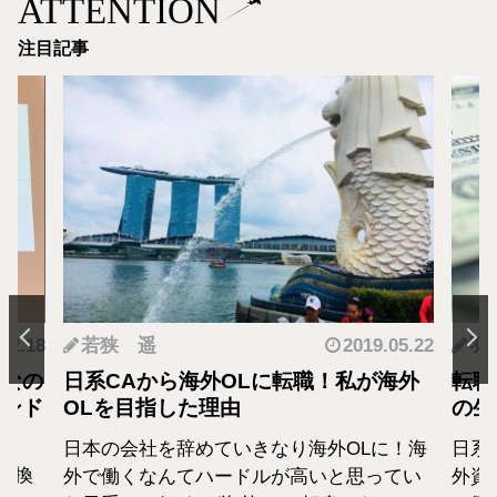
ATTENTION
注目記事
2019.05.22
羽蘭
2018.0
転職！私が海外
転職・社会人経験ありの外資系CA
の生活設計はどうなってる？
り海外OLに！海
日系エアラインと違い新卒での募集が
高いと思ってい
外資系のエアラインは、すでに社会人