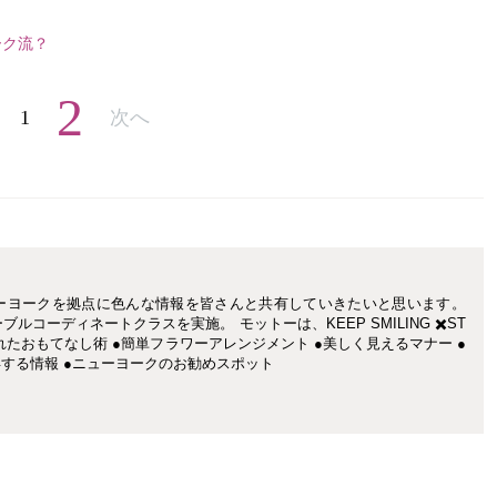
ーク流？
2
1
次へ
ーヨークを拠点に色んな情報を皆さんと共有していきたいと思います。
コーディネートクラスを実施。 モットーは、KEEP SMILING ✖️ST
練されたおもてなし術 ●簡単フラワーアレンジメント ●美しく見えるマナー ●
得する情報 ●ニューヨークのお勧めスポット