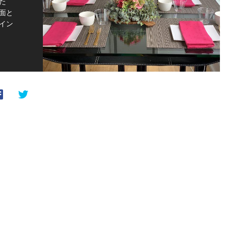
た
面と
イン