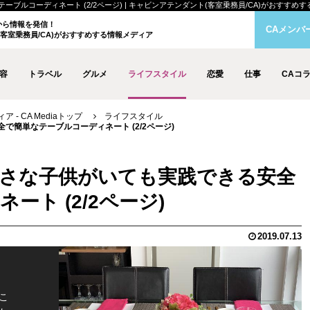
ーディネート (2/2ページ) | キャビンアテンダント(客室乗務員/CA)がおすすめする情報メ
クから情報を発信！
CAメンバ
客室乗務員/CA)がおすすめする情報メディア
容
トラベル
グルメ
ライフスタイル
恋愛
仕事
CAコ
- CA Mediaトップ
ライフスタイル
簡単なテーブルコーディネート (2/2ページ)
さな子供がいても実践できる安全
ト (2/2ページ)
2019.07.13
こ