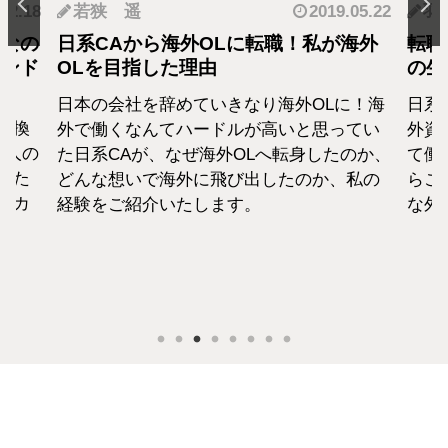
.05.22
羽蘭
2018.01.04
神
海外
転職・社会人経験ありの外資系CA！そ
転職
の生活設計はどうなってる？
者が
に！海
日系エアラインと違い新卒での募集がない
終身
てい
外資系のエアラインは、すでに社会人とし
から
のか、
て働いた経験をもつCAがほぼすべて。だか
紹介
私の
らこそ、それぞれの考えも違います。そん
な外資系CAのお金事情をお話します。