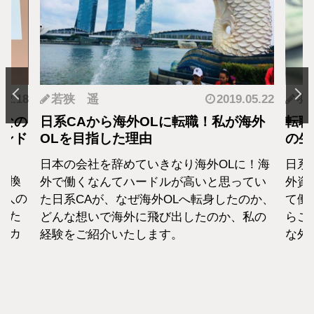
.12.18
若狭 遥
2019.05.22
羽
となの
日系CAから海外OLに転職！私が海外
転職
カンド
OLを目指した理由
の生
日本の会社を辞めていきなり海外OLに！海
日系
転換
外で働くなんてハードルが高いと思ってい
外資
1人の
た日系CAが、なぜ海外OLへ転身したのか、
て働
えた
どんな想いで海外に飛び出したのか、私の
らこ
セカ
経験をご紹介いたします。
な外