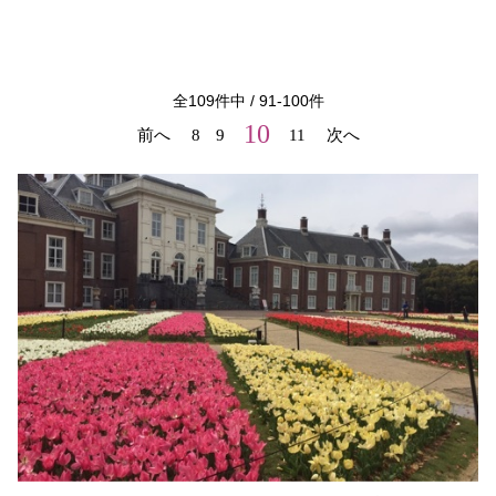
全
109
件中 /
91
-
100
件
10
前へ
8
9
11
次へ