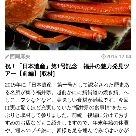
西岡麻央
2015.12.04
祝！「日本遺産」第1号記念 福井の魅力発見ツ
アー【前編】
2015年に「日本遺産」第一号として認定された歴史あ
る名所が集う福井県。越前かにに鯖街道の焼き鯖、へ
しこ、フグなどなど、美味しい食材が満載です。今回
は実は驚くほど充実していた”福井県の食事情”をたっ
ぷりと取材して参りました。前編・後編に分けておす
すめのお店などもご紹介しますので、年末年始の休暇
や、週末のプチ旅に、皆様も足を運んでみてはいかが