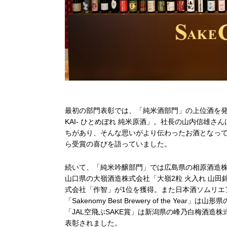
最初の部門表彰では、「純米酒部門」の上位酒を発
KAI- ひとめぼれ 純米原酒」。社長の山内信雄
ちがあり、そんな思いがより伝わったお酒となっ
ら受賞の喜びを語っていました。
続いて、「純米吟醸部門」では広島県の相原酒造株
山口県の大嶺酒造株式会社「大嶺2粒 火入れ 山田錦」
式会社「作智」が1位を獲得。また日本酒ソムリエア
「Sakenomy Best Brewery of the 
「JAL空飛ぶSAKE賞」は新潟県の峰乃白梅酒造
表彰されました。