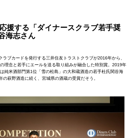
を応援する「ダイナースクラブ若手奨
谷海志さん
ラブカードを発行する三井住友トラストクラブが2016年から、
ON」の理念と若手にエールを送る取り組みが融合した特別賞。2019年
蔵は純米酒部門第1位「雪の松島」の大和蔵酒造の若手杜氏関谷海
19年の萩野酒造に続く、宮城県の酒蔵の受賞だそう。