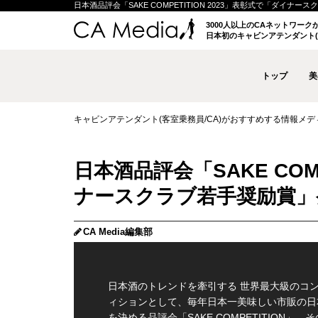
日本酒品評会「SAKE COMPETITION 2023」表彰式で「ダイナース
3000人以上のCAネットワー
日本初のキャビンアテンダント(
トップ
美
キャビンアテンダント(客室乗務員/CA)がおすすめする情報メディア 
日本酒品評会「SAKE COM
ナースクラブ若手奨励賞」
CA Media編集部
日本酒のトレンドを牽引する 世界最大級のコ
ィションとして、毎年日本一美味しい市販の日
を決める品評会「SAKE COMPETITION」。