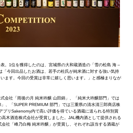
表。1位を獲得したのは、宮城県の大和蔵酒造の「雪の松島 海 –
さんは「今回出品したお酒は、若手の杜氏が純米酒に対する強い気持
ています。今回の受賞は非常に嬉しく思います。」と感極まりなが
式会社「雨後の月 純米吟醸 山田錦」、「純米大吟醸部門」では
、「SUPER PREMIUM 部門」では三重県の清水清三郎商店株
プリSakenomy内で高い評価を得ている酒蔵に送られる特別賞
Year」は山形県の高木酒造株式会社が受賞しました。JAL機内酒として提供される
株式会社「峰乃白梅 純米吟醸」が受賞し、それぞれ該当する酒蔵が