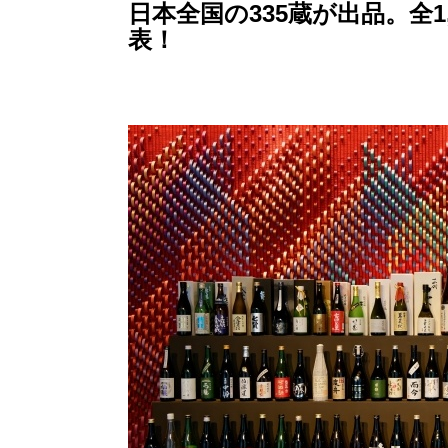
日本全国の335蔵が出品。全
表！