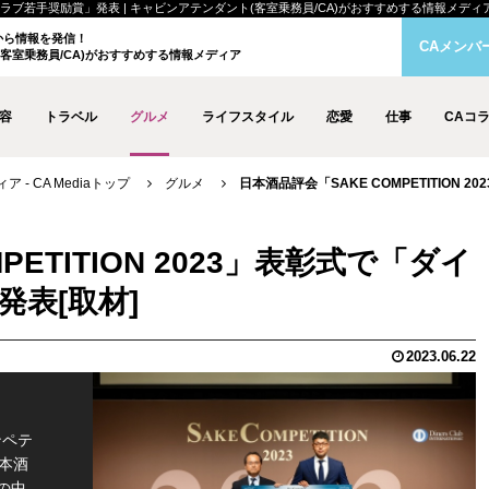
クラブ若手奨励賞」発表 | キャビンアテンダント(客室乗務員/CA)がおすすめする情報メディア - C
クから情報を発信！
CAメンバ
客室乗務員/CA)がおすすめする情報メディア
容
トラベル
グルメ
ライフスタイル
恋愛
仕事
CAコ
- CA Mediaトップ
グルメ
日本酒品評会「SAKE COMPETITIO
PETITION 2023」表彰式で「ダイ
発表
2023.06.22
ンペテ
本酒
その中