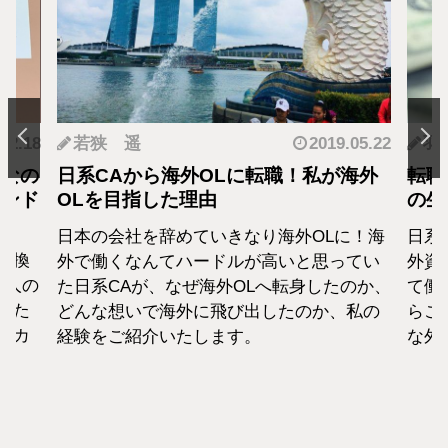
2019.05.22
羽蘭
OLに転職！私が海外
転職・社会人経験ありの外資
由
の生活設計はどうなってる
ていきなり海外OLに！海
日系エアラインと違い新卒での
ードルが高いと思ってい
外資系のエアラインは、すでに
海外OLへ転身したのか、
て働いた経験をもつCAがほぼ
に飛び出したのか、私の
らこそ、それぞれの考えも違い
します。
な外資系CAのお金事情をお話