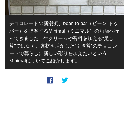
チョコレートの新潮流、bean to bar（ビーン トゥ
バー）を提案するMinimal（ミニマル）のお店へ行
ってきました！生クリームや香料を加える“足し
算”ではなく、素材を活かした“引き算”のチョコレ
ートで暮らしに新しい彩りを加えたいという
Minimalについてご紹介します。