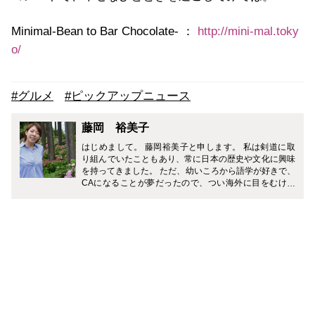
Minimal-Bean to Bar Chocolate-
：
http://mini-mal.toky
o/
#グルメ
#ピックアップニュース
藤岡 裕美子
はじめまして。 藤岡裕美子と申します。 私は剣道に取
り組んでいたこともあり、常に日本の歴史や文化に興味
を持ってきました。 ただ、幼いころから語学が好きで、
CAになることが夢だったので、つい海外に目をむけて
いましたが、最近では改めてドメスティックな目線が強
くなりました。 日本には相手を思いやる文化が根付いて
いて、そこには常に美学という概念が根底にあります。
（たとえば、剣道の試合では1本取ったあとにガッツポ
ーズをするとその1本が取り消されてしまうルールがあ
るんですよ！） 特に立ち居振る舞いやしつらえなどは、
接客やその空間のことだけととらえられがちではありま
すが、日本人以上に日本文化が海外の方に評価される
中、今やビジネスのみならず、様々なシーンでおもてな
しの心が求められ、その心を表現するためのマナーも知
らなくては、その心を相手に伝えるのは難しいと思って