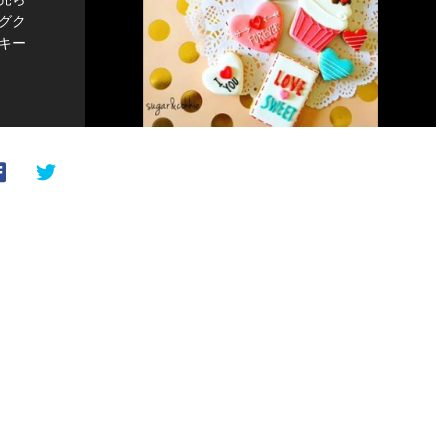
グク
キー