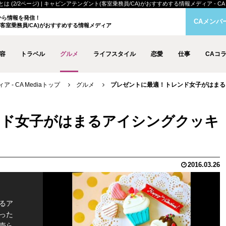
2ページ) | キャビンアテンダント(客室乗務員/CA)がおすすめする情報メディア - CA M
クから情報を発信！
CAメンバ
客室乗務員/CA)がおすすめする情報メディア
容
トラベル
グルメ
ライフスタイル
恋愛
仕事
CAコ
- CA Mediaトップ
グルメ
プレゼントに最適！トレンド女子がはまるア
ンド女子がはまるアイシングクッキ
2016.03.26
るア
った
売ら