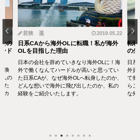
.12.18
若狭 遥
2019.05.22
羽
となの
日系CAから海外OLに転職！私が海外
転職
カンド
OLを目指した理由
の生
日本の会社を辞めていきなり海外OLに！海
日系
転換
外で働くなんてハードルが高いと思ってい
外資
1人の
た日系CAが、なぜ海外OLへ転身したのか、
て働
えた
どんな想いで海外に飛び出したのか、私の
らこ
セカ
経験をご紹介いたします。
な外