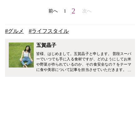
2
前へ
1
次へ
#グルメ
#ライフスタイル
五賀晶子
皆様、はじめまして。五賀晶子と申します。 普段スーパ
ーでいつでも手に入る食材ですが、どのようにしてお米
や野菜が作られているのか、その食安全なの？をテーマ
に食や美容について記事を担当させていただきます。 現
役の時は、若いし大丈夫！と外食ばかりで不規則な生活
を送っていました。結婚を機に、生活改善の為、農業女
子に転身しました。自分でお米や野菜を作るうちに、安
全・安心なものを皆さんに食べてほしい、また知ってほ
しいと思うようになりました。 将来の健康の為に、皆さ
んに少しでも役に立てるような情報をお伝えしていきま
すので、よろしくお願いいたします！