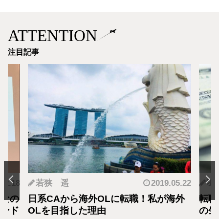
ATTENTION
注目記事
.05.22
羽蘭
2018.01.04
神
海外
転職・社会人経験ありの外資系CA！そ
転職
の生活設計はどうなってる？
者が