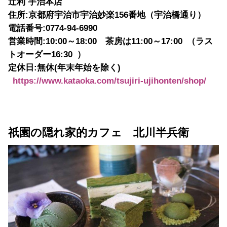
辻利 宇治本店
住所:
京都府宇治市宇治妙楽
156
番地（宇治橋通り）
電話番号:0774-94-6990
営業時間:
10:
00
～
18:
00
茶房は
11:
00
～
17:
00
（ラス
トオーダー
16:
30
）
定休日:
無休(
年末年始を除く)
https://www.kataoka.com/tsujiri-ujihonten/shop/
祇園の隠れ家的カフェ 北川半兵衛