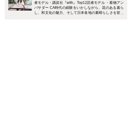
者モデル・講談社『with』Top12読者モデル ・着物アン
バサダー CA時代の経験をいかしながら、花のある暮ら
し、和文化の魅力、そして日本各地の素晴らしさを皆さ
まにご紹介していきたいと思っています。最近ではヨー
ロッパや中東で"日本文化"が注目され始めています。世
界から愛される日本の美しさ、日本の伝統文化。そして
進化を続けながら受け継がれている伝統技術。私も日本
人として、場所・食・ものなどの日本の良さをしっかり
味わいながら、素敵な日本の良さを皆様に発信していき
たいなと思っています。