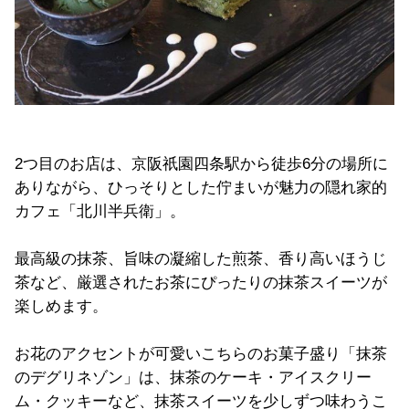
2
つ目のお店は、京阪
祇園四条駅から徒歩
6
分の場所に
ありながら、
ひっそりとした佇まいが魅力の隠れ家的
カフェ「
北川半兵衛」。
最高級の抹茶、旨味の凝縮した煎茶、香り高いほうじ
茶など、
厳選されたお茶にぴったりの抹茶スイーツが
楽しめます。
お花のアクセントが可愛いこちらのお菓子盛り
「
抹茶
のデグリネゾン」
は、
抹茶のケーキ・アイスクリー
ム・クッキーなど、抹茶スイーツを少しずつ味わうこ