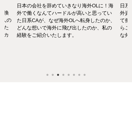
に！海
日系エアラインと違い新卒での募集がない
終身
てい
外資系のエアラインは、すでに社会人とし
から
のか、
て働いた経験をもつCAがほぼすべて。だか
紹介
私の
らこそ、それぞれの考えも違います。そん
な外資系CAのお金事情をお話します。