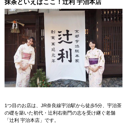
抹茶といえばここ！辻利 宇治本店
1
つ目のお店は、
JR
奈良線
宇治駅から徒歩
5
分、
宇治茶
の礎を築いた初代・辻利右衛門の志を受け継ぐ老舗
「辻利 宇治本店」です。