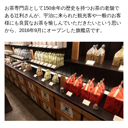
お茶専門店として
150
余年の歴史を持つお茶の老舗で
ある辻利さんが、宇治に来られた観光客や一般のお客
様にも良質なお茶を愉しんでいただきたいという思い
から、
2016
年
9
月にオープンした旗艦店です。