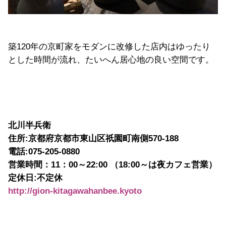
築
120
年の京町家をモダンに改修した店内はゆったり
とした時間が流れ、たいへん居心地の良い空間です。
北川半兵衛
住所:
京都府京都市東山区祇園町南側
570-188
電話:075-205-0880
営業時間：
11
：
00
～
22:00
（
18:00
～は夜カフェ営業）
定休日:不定休
http://gion-kitagawahanbee.kyoto