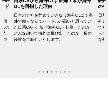
となの
日系CAから海外OLに転職！私が海外
転職
カンド
OLを目指した理由
の生
日本の会社を辞めていきなり海外OLに！海
日系
転換
外で働くなんてハードルが高いと思ってい
外資
1人の
た日系CAが、なぜ海外OLへ転身したのか、
て働
えた
どんな想いで海外に飛び出したのか、私の
らこ
セカ
経験をご紹介いたします。
な外