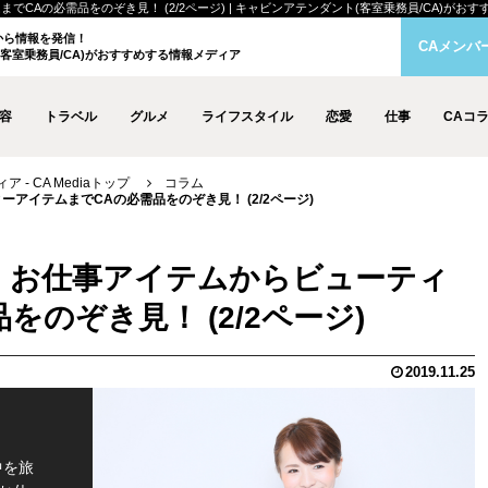
の必需品をのぞき見！ (2/2ページ) | キャビンアテンダント(客室乗務員/CA)がおすすめする
クから情報を発信！
CAメンバ
客室乗務員/CA)がおすすめする情報メディア
容
トラベル
グルメ
ライフスタイル
恋愛
仕事
CAコ
- CA Mediaトップ
コラム
アイテムまでCAの必需品をのぞき見！ (2/2ページ)
！お仕事アイテムからビューティ
のぞき見！ (2/2ページ)
2019.11.25
中を旅