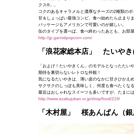
クス®」。
コクのあるキャラメルと濃厚なチーズの2種類のポ
甘＆しょっぱい最強コンビ。
食べ始めたら止まり
パッケージもアメリカンで可愛いのが嬉しい。
缶のタイプを選べば、食べ終わったあとも、
お部
http://jp.garrettpopcorn.com/
「浪花家総本店」 たいやき
「およげ！たいやきくん」のモデルとなったたい
期待を裏切らないレトロな外観！
気になるたいやきは、薄い皮のなかに甘さひかえ
サクサクのしっぽも美味しく、何度も食べたくな
最近はおしゃれなスイーツも多いですが、たまに
http://www.azabujuban.or.jp/shop/food/219/
「木村屋
」 桜あんぱん（銀