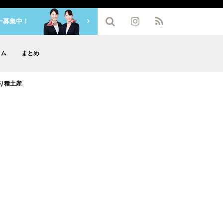
ー募集中！
ラム
まとめ
り種土産