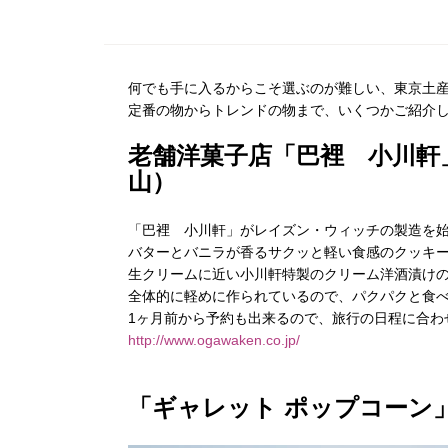
何でも手に入るからこそ選ぶのが難しい、東京土
定番の物からトレンドの物まで、いくつかご紹介
老舗洋菓子店「巴裡 小川軒
山）
「巴裡 小川軒」がレイズン・ウィッチの製造を始
バターとバニラが香るサクッと軽い食感のクッキ
生クリームに近い小川軒特製のクリーム洋酒漬け
全体的に軽めに作られているので、パクパクと食
1ヶ月前から予約も出来るので、旅行の日程に合わ
http://www.ogawaken.co.jp/
「ギャレット ポップコーン」