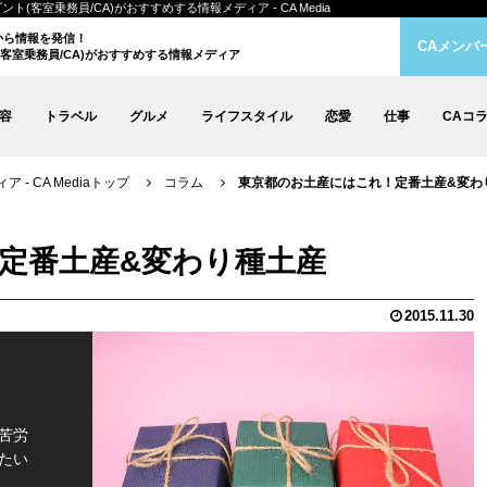
客室乗務員/CA)がおすすめする情報メディア - CA Media
クから情報を発信！
CAメンバ
客室乗務員/CA)がおすすめする情報メディア
容
トラベル
グルメ
ライフスタイル
恋愛
仕事
CAコ
- CA Mediaトップ
コラム
東京都のお土産にはこれ！定番土産&変わ
定番土産&変わり種土産
2015.11.30
苦労
たい