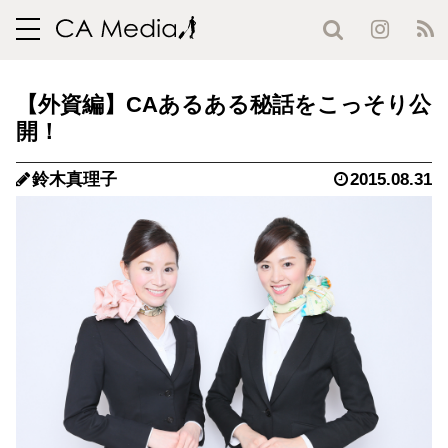
toggle
navigation
【外資編】CAあるある秘話をこっそり公
開！
鈴木真理子
2015.08.31