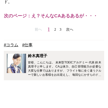
ド。
次のページ：え？そんなCAあるあるが・・・
1
前へ
2
3
次へ
#コラム
#仕事
鈴木真理子
皆様、こんにちは。 未来型TOEICアカデミー 代表 鈴木
真理子と申します。 CAは体力、自己管理能力が必要な
大変な仕事ではありますが、 フライト毎に全く違うクル
ーで新しいお客様をお出迎えし、 毎回なにかすらのドラ
マが待っているとてもエキサイティングな職業です。 私
は外資系エアライン3社に乗務した経験を元に主に 英語
関連、CA受験、美容法を担当します。 読者の皆さんが
CAの世界を身近に感じ 少しでも心に届くメッセージを
綴っていけたら本望です。 よろしくお願いいたします。
”Are you ready to take off?”