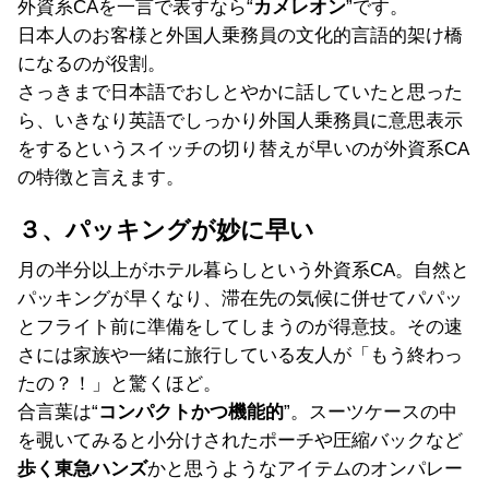
外資系CAを一言で表すなら“
カメレオン
”です。
日本人のお客様と外国人乗務員の文化的言語的架け橋
になるのが役割。
さっきまで日本語でおしとやかに話していたと思った
ら、いきなり英語でしっかり外国人乗務員に意思表示
をするというスイッチの切り替えが早いのが外資系CA
の特徴と言えます。
３、パッキングが妙に早い
月の半分以上がホテル暮らしという外資系CA。自然と
パッキングが早くなり、滞在先の気候に併せてパパッ
とフライト前に準備をしてしまうのが得意技。その速
さには家族や一緒に旅行している友人が「もう終わっ
たの？！」と驚くほど。
合言葉は“
コンパクトかつ機能的
”。スーツケースの中
を覗いてみると小分けされたポーチや圧縮バックなど
歩く東急ハンズ
かと思うようなアイテムのオンパレー