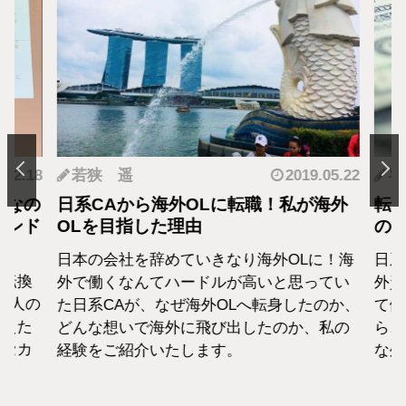
.12.18
若狭 遥
2019.05.22
羽
となの
日系CAから海外OLに転職！私が海外
転職
カンド
OLを目指した理由
の生
日本の会社を辞めていきなり海外OLに！海
日系
転換
外で働くなんてハードルが高いと思ってい
外資
1人の
た日系CAが、なぜ海外OLへ転身したのか、
て働
えた
どんな想いで海外に飛び出したのか、私の
らこ
セカ
経験をご紹介いたします。
な外