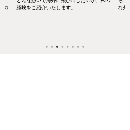
えた
どんな想いで海外に飛び出したのか、私の
らこ
セカ
経験をご紹介いたします。
な外