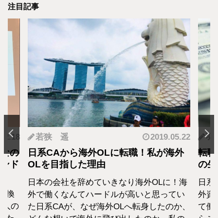
注目記事
.12.18
若狭 遥
2019.05.22
羽
となの
日系CAから海外OLに転職！私が海外
転職
カンド
OLを目指した理由
の生
日本の会社を辞めていきなり海外OLに！海
日系
転換
外で働くなんてハードルが高いと思ってい
外資
1人の
た日系CAが、なぜ海外OLへ転身したのか、
て働