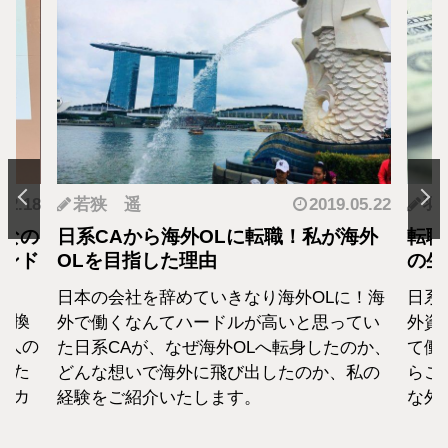
.12.18
若狭 遥
2019.05.22
羽
となの
日系CAから海外OLに転職！私が海外
転職
カンド
OLを目指した理由
の生
日本の会社を辞めていきなり海外OLに！海
日系
転換
外で働くなんてハードルが高いと思ってい
外資
1人の
た日系CAが、なぜ海外OLへ転身したのか、
て働
えた
どんな想いで海外に飛び出したのか、私の
らこ
セカ
経験をご紹介いたします。
な外