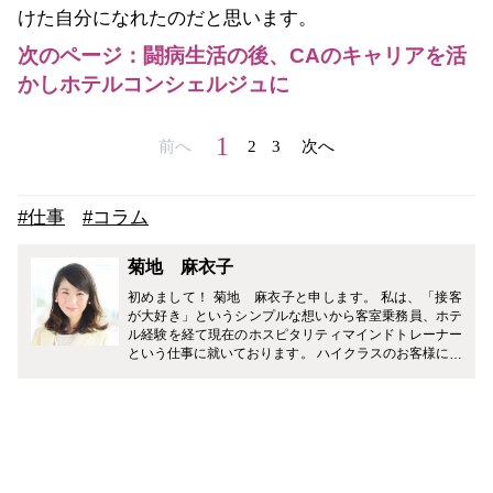
けた自分になれたのだと思います。
次のページ：闘病生活の後、CAのキャリアを活
かしホテルコンシェルジュに
1
前へ
2
3
次へ
#仕事
#コラム
菊地 麻衣子
初めまして！ 菊地 麻衣子と申します。 私は、「接客
が大好き」というシンプルな想いから客室乗務員、ホテ
ル経験を経て現在のホスピタリティマインドトレーナー
という仕事に就いております。 ハイクラスのお客様に沢
山接する中で得た、おもてなしポイントや接客業以外の
方も明日から使えるような好印象テクニックなどを具体
的にご紹介していきたいと思います。 また、客室乗務員
もホテルコンシェルジュも不規則な生活や繁忙期の忙し
さから、私自身いつも元気でいる為の気持ちのコントロ
ールがとても大切だなと実感いたしました。 忙しい皆様
が毎日を元気に過ごすためのモチベーションアップ方、