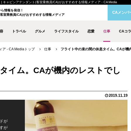
ャビンアテンダント(客室乗務員/CA)がおすすめする情報メディア - CA Media
クから情報を発信！
CAメンバ
客室乗務員/CA)がおすすめする情報メディア
容
トラベル
グルメ
ライフスタイル
恋愛
仕事
CAコ
- CA Mediaトップ
仕事
フライト中の束の間の休息タイム。CAが機
タイム。CAが機内のレストでし
2019.11.19
ドが
すが