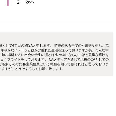
1
2
次へ
員として4年目のMISAと申します。 時差のある中での不規則な生活、乾
、華やかなイメージとはかけ離れた生活を送っておりますが笑、そんな中
沢山の場所や人に出会い学生の頃とは比べ物にならないほど貴重な経験を
日々フライトをしております。 CAメディアを通じて現役のCAとしての
でも多くの方に客室乗務員という職種を知って頂ければと思っておりま
いますが、どうぞよろしくお願い致します。