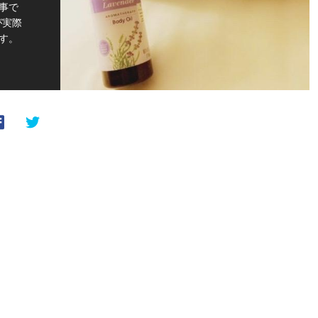
事で
が実際
す。