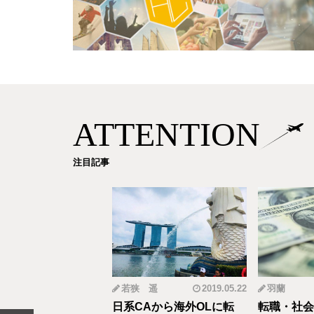
ATTENTION
注目記事
mi
2019.12.18
若狭 遥
2019.05.22
羽蘭
から野菜ソムリエ
日系CAから海外OLに転
転職・社会