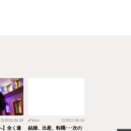
2016.06.24
kico
2017.04.14
riko
20
へ】全く違
結婚、出産、転職･･･次の
元CAの育児論！離