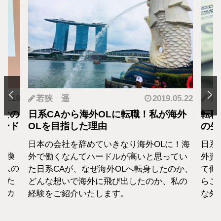
.12.18
若狭 遥
2019.05.22
羽
となの
日系CAから海外OLに転職！私が海外
転職
カンド
OLを目指した理由
の生
日本の会社を辞めていきなり海外OLに！海
日系
転換
外で働くなんてハードルが高いと思ってい
外資
1人の
た日系CAが、なぜ海外OLへ転身したのか、
て働
えた
どんな想いで海外に飛び出したのか、私の
らこ
セカ
経験をご紹介いたします。
な外