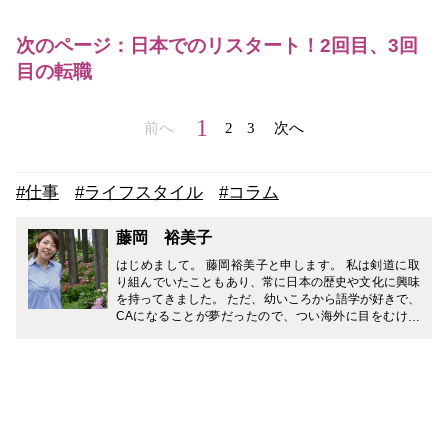
次のページ：日本でのリスタート！2回目、3回
目の転職
1
前へ
2
3
次へ
#仕事
#ライフスタイル
#コラム
藤岡 裕美子
はじめまして。 藤岡裕美子と申します。 私は剣道に取
り組んでいたこともあり、常に日本の歴史や文化に興味
を持ってきました。 ただ、幼いころから語学が好きで、
CAになることが夢だったので、つい海外に目をむけて
いましたが、最近では改めてドメスティックな目線が強
くなりました。 日本には相手を思いやる文化が根付いて
いて、そこには常に美学という概念が根底にあります。
（たとえば、剣道の試合では1本取ったあとにガッツポ
ーズをするとその1本が取り消されてしまうルールがあ
るんですよ！） 特に立ち居振る舞いやしつらえなどは、
接客やその空間のことだけととらえられがちではありま