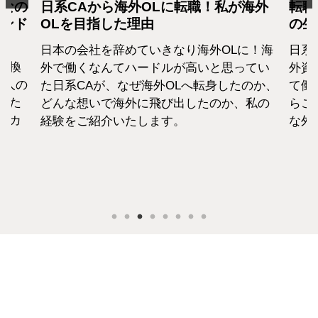
となの
日系CAから海外OLに転職！私が海外
転職
カンド
OLを目指した理由
の生
日本の会社を辞めていきなり海外OLに！海
日系
転換
外で働くなんてハードルが高いと思ってい
外資
1人の
た日系CAが、なぜ海外OLへ転身したのか、
て働
えた
どんな想いで海外に飛び出したのか、私の
らこ
セカ
経験をご紹介いたします。
な外