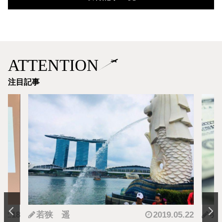
ATTENTION
注目記事
.12.18
若狭 遥
2019.05.22
羽