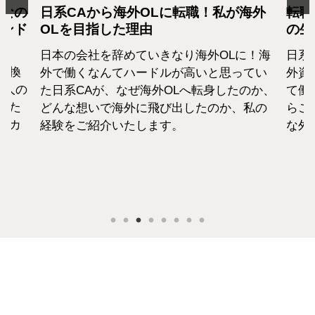
となの
日系CAから海外OLに転職！私が海外
転職
カンド
OLを目指した理由
の生
日本の会社を辞めていきなり海外OLに！海
日系
転換
外で働くなんてハードルが高いと思ってい
外資
1人の
た日系CAが、なぜ海外OLへ転身したのか、
て働
えた
どんな想いで海外に飛び出したのか、私の
らこ
セカ
経験をご紹介いたします。
な外