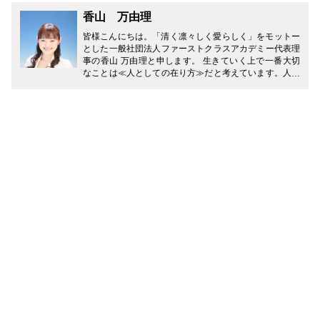
香山 万由理
皆様こんにちは。「清く凛々しく愛らしく」をモットー
とした一般社団法人ファーストクラスアカデミー代表理
事の香山 万由理と申します。 生きていく上で一番大切
なことは≪人としての在り方≫だと考えています。人と
して素敵な方には共通するものがあり、人間的魅力が高
い人こそ、これからの時代に必要とされていることを
日々実感しています。 私の特技はどんなタイプの人とで
も仲良くなれることです。仲良くなるには秘訣があるん
です。コミュニケーションとマナーのコツをお伝えして
いきますね！