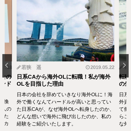
.12.18
若狭 遥
2019.05.22
羽
となの
日系CAから海外OLに転職！私が海外
転職
カンド
OLを目指した理由
の生
日本の会社を辞めていきなり海外OLに！海
日系
転換
外で働くなんてハードルが高いと思ってい
外資
1人の
た日系CAが、なぜ海外OLへ転身したのか、
て働
えた
どんな想いで海外に飛び出したのか、私の
らこ
セカ
経験をご紹介いたします。
な外