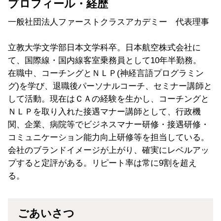
プロフィール・経歴
一般社団法人
ファーストクラスアカデミー
代表理事
立教大学文学部日本文学科卒。
日本航空
株式会社に
て、国際線・国内線客室乗務員として10年半勤務。
在職中、コーチングとＮＬＰ(神経言語プログラミン
グ)を学び、退職後パーソナルコーチ、セミナー講師と
して活動。現在はＣＡの経験を生かし、コーチングと
ＮＬＰを取り入れた接遇マナー講師として、行政機
関、企業、病院等で
ビジネスマナー研修
・接遇研修・
コミュニケーション能力向上研修等を担当している。
会社のブランドイメージが上がり、確実にレベルアッ
プすると定評がある。リピート率は常に9割を超え
る。
ごあいさつ