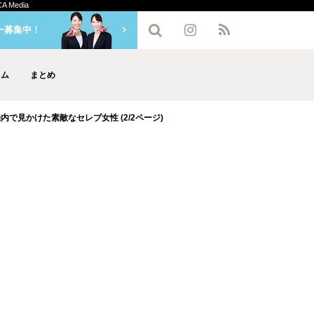
Media
ー募集中！
ラム
まとめ
内で見かけた素敵なセレブ女性 (2/2ページ)