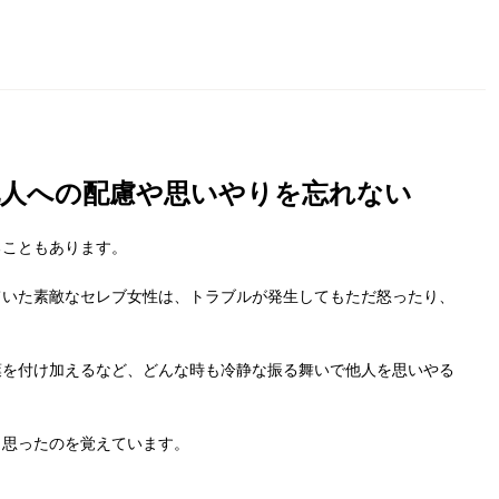
他人への配慮や思いやりを忘れない
ることもあります。
ていた素敵なセレブ女性は、トラブルが発生してもただ怒ったり、
葉を付け加えるなど、どんな時も冷静な振る舞いで他人を思いやる
と思ったのを覚えています。