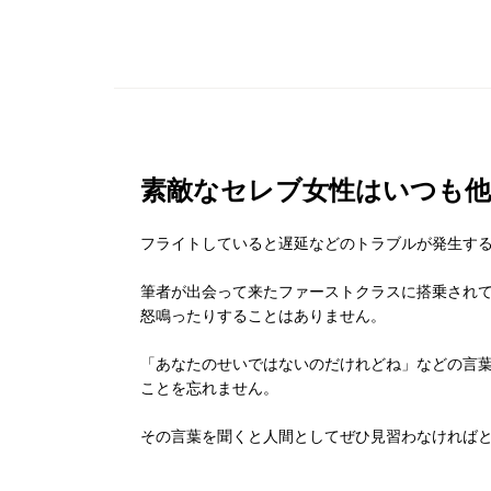
素敵なセレブ女性はいつも
フライトしていると遅延などのトラブルが発生す
筆者が出会って来たファーストクラスに搭乗され
怒鳴ったりすることはありません。
「あなたのせいではないのだけれどね」などの言
ことを忘れません。
その言葉を聞くと人間としてぜひ見習わなければ