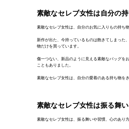
素敵なセレブ女性は自分の持
素敵なセレブ女性は、自分のお気に入りもの持ち
新作が出た、今持っているものは飽きてしまった
物だけを買っています。
傷一つない、新品のように見える素敵なバッグをお
こともありました。
素敵なセレブ女性は、自分の愛着のある持ち物を
素敵なセレブ女性は振る舞
素敵なセレブ女性は、振る舞いや習慣、心のあり