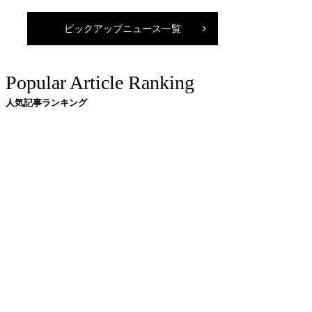
ピックアップニュース一覧
Popular Article Ranking
人気記事ランキング