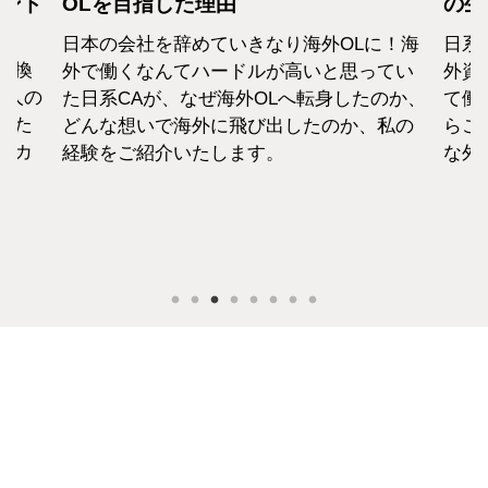
カンド
OLを目指した理由
の生
日本の会社を辞めていきなり海外OLに！海
日系
転換
外で働くなんてハードルが高いと思ってい
外資
1人の
た日系CAが、なぜ海外OLへ転身したのか、
て働
えた
どんな想いで海外に飛び出したのか、私の
らこ
セカ
経験をご紹介いたします。
な外