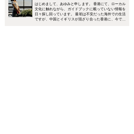
はじめまして、あゆみと申します。 香港にて、ローカル
文化に触れながら、ガイドブックに載っていない情報を
日々探し回っています。 最初は不安だった海外での生活
ですが、中国とイギリスが混ざり合った香港に、今では
すっかり魅了されています。 世界有数の金融都市でもあ
る香港には、多くの外国の方が暮らしており、レストラ
ンや街並みは、日本では体験できない特別な雰囲気があ
ります。 飛行機で約４時間半、そんな国際色豊かな香港
のカルチャー、フード、観光スポットなどを現地からご
紹介していきます！