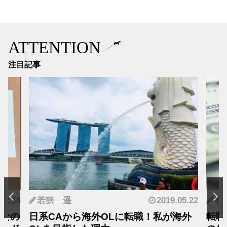
ATTENTION
注目記事
.12.18
若狭 遥
2019.05.22
羽
となの
日系CAから海外OLに転職！私が海外
転職