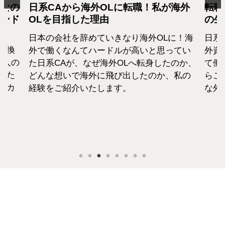
となの
日系CAから海外OLに転職！私が海外
転職
カンド
OLを目指した理由
の生
日本の会社を辞めていきなり海外OLに！海
日系
転換
外で働くなんてハードルが高いと思ってい
外資
1人の
た日系CAが、なぜ海外OLへ転身したのか、
て働
えた
どんな想いで海外に飛び出したのか、私の
らこ
セカ
経験をご紹介いたします。
な外