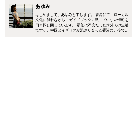
あゆみ
はじめまして、あゆみと申します。 香港にて、ローカル
文化に触れながら、ガイドブックに載っていない情報を
日々探し回っています。 最初は不安だった海外での生活
ですが、中国とイギリスが混ざり合った香港に、今では
すっかり魅了されています。 世界有数の金融都市でもあ
る香港には、多くの外国の方が暮らしており、レストラ
ンや街並みは、日本では体験できない特別な雰囲気があ
ります。 飛行機で約４時間半、そんな国際色豊かな香港
のカルチャー、フード、観光スポットなどを現地からご
紹介していきます！