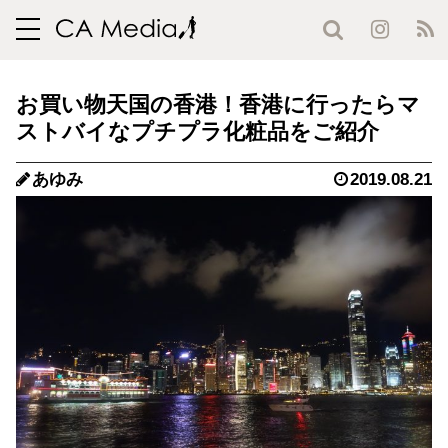
toggle
navigation
お買い物天国の香港！香港に行ったらマ
ストバイなプチプラ化粧品をご紹介
あゆみ
2019.08.21