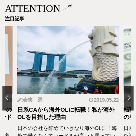
ATTENTION
注目記事
.12.18
若狭 遥
2019.05.22
羽
となの
日系CAから海外OLに転職！私が海外
転職
カンド
OLを目指した理由
の生
日本の会社を辞めていきなり海外OLに！海
日系
転換
外で働くなんてハードルが高いと思ってい
外資