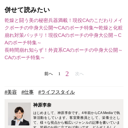
併せて読みたい
乾燥と闘う美の秘密兵器満載！現役CAのこだわりメイ
クポーチの中身大公開〜CAのポーチ特集〜
乾燥と化粧
崩れ対策バッチリ！現役CAのポーチの中身大公開～C
Aのポーチ特集～
長時間崩れ知らず！外資系CAのポーチの中身大公開～
CAのポーチ特集～
2
前へ
1
次へ
#美容
#仕事
#ライフスタイル
神原李奈
はじめまして、神原李奈です。4年前からCA Mediaで執
筆活動をしています。客室乗務員として、栄養士とし
て、様々な視点から幅広いジャンルの記事を書いていま
す。皆様のお役に立てれば幸いです。どうぞよろしくお