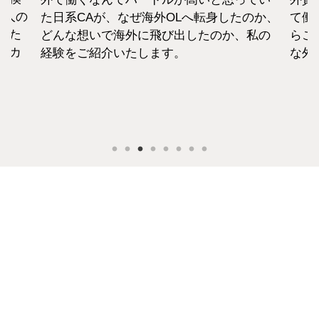
1人の
た日系CAが、なぜ海外OLへ転身したのか、
て働
えた
どんな想いで海外に飛び出したのか、私の
らこ
セカ
経験をご紹介いたします。
な外