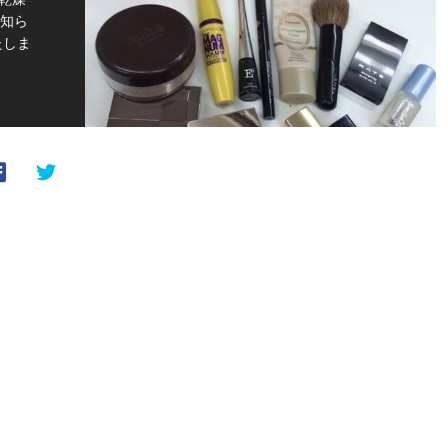
レ知ら
たしま