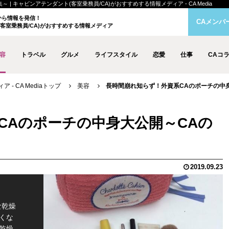
 キャビンアテンダント(客室乗務員/CA)がおすすめする情報メディア - CA Media
クから情報を発信！
CAメンバ
客室乗務員/CA)がおすすめする情報メディア
容
トラベル
グルメ
ライフスタイル
恋愛
仕事
CAコ
- CA Mediaトップ
美容
長時間崩れ知らず！外資系CAのポーチの中
CAのポーチの中身大公開～CAの
2019.09.23
な乾燥
くな
乾燥