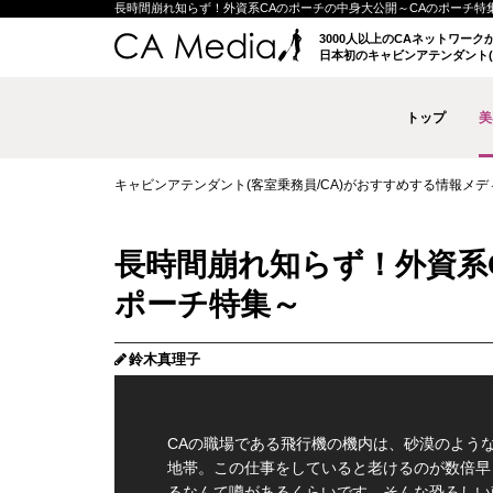
長時間崩れ知らず！外資系CAのポーチの中身大公開～CAのポーチ特集～ |
3000人以上のCAネットワー
日本初のキャビンアテンダント(
トップ
美
キャビンアテンダント(客室乗務員/CA)がおすすめする情報メディア 
長時間崩れ知らず！外資系
ポーチ特集～
鈴木真理子
CAの職場である飛行機の機内は、砂漠のよう
地帯。この仕事をしていると老けるのが数倍早
るなんて噂があるくらいです。そんな恐ろしい