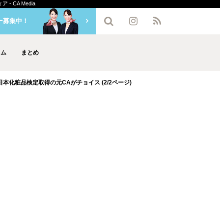
CA Media
ー募集中！
ラム
まとめ
化粧品検定取得の元CAがチョイス (2/2ページ)