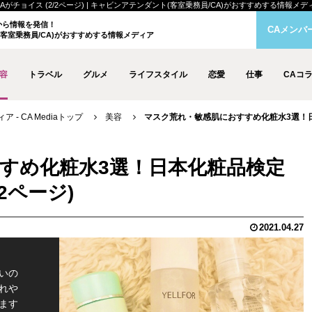
ス (2/2ページ) | キャビンアテンダント(客室乗務員/CA)がおすすめする情報メディア - 
クから情報を発信！
CAメンバ
客室乗務員/CA)がおすすめする情報メディア
容
トラベル
グルメ
ライフスタイル
恋愛
仕事
CAコ
- CA Mediaトップ
美容
マスク荒れ・敏感肌におすすめ化粧水3選！日本
すめ化粧水3選！日本化粧品検定
2ページ)
2021.04.27
いの
れや
ます