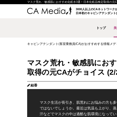
マスク荒れ・敏感肌におすすめ化粧水3選！日本化粧品検定取得の元CAがチョイ
3000人以上のCAネットワー
日本初のキャビンアテンダント(
トップ
美
キャビンアテンダント(客室乗務員/CA)がおすすめする情報メディア 
マスク荒れ・敏感肌におす
取得の元CAがチョイス (2/
結香
マスク生活が長引き、肌荒れにお悩みの方も多
ではないでしょうか。最近は気温も上がり、蒸
汗などでマスクの中は過酷な肌環境になってい