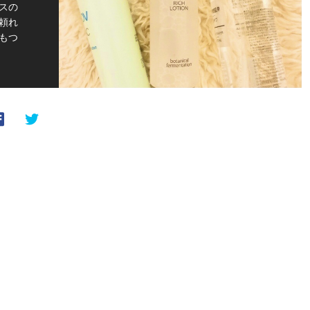
スの
頼れ
もつ