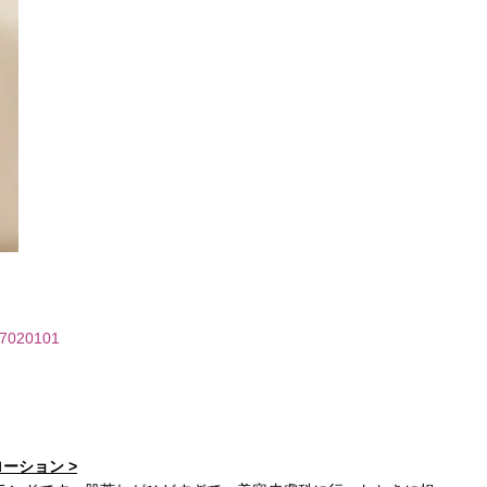
107020101
スローション
>