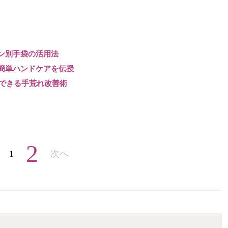
ン別手袋の活用法
簡単ハンドケアを伝授
らできる手荒れ改善術
2
1
次へ