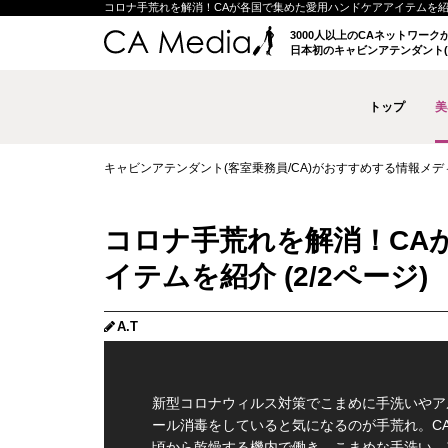
コロナ手荒れを解消！CAが各国で集めた愛用ハンドケアアイテムを紹介 (2/
3000人以上のCAネットワー
日本初のキャビンアテンダント(
トップ
美
キャビンアテンダント(客室乗務員/CA)がおすすめする情報メディア 
コロナ手荒れを解消！CA
イテムを紹介 (2/2ページ)
A.T
新型コロナウィルス対策でこまめに手洗いやア
ール消毒をしていると気になるのが手荒れ。C
頃から乾燥する機内で働き、こまめな手洗い、