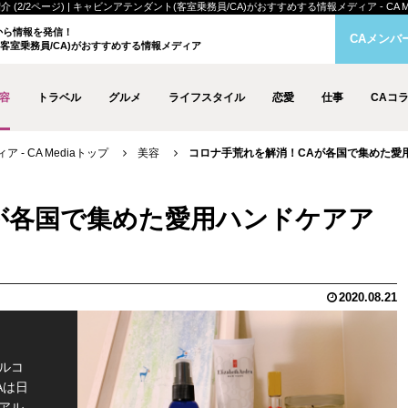
2ページ) | キャビンアテンダント(客室乗務員/CA)がおすすめする情報メディア - CA Me
クから情報を発信！
CAメンバ
客室乗務員/CA)がおすすめする情報メディア
容
トラベル
グルメ
ライフスタイル
恋愛
仕事
CAコ
- CA Mediaトップ
美容
コロナ手荒れを解消！CAが各国で集めた愛用ハ
が各国で集めた愛用ハンドケアア
2020.08.21
ルコ
Aは日
アル