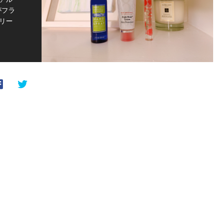
がフラ
リー