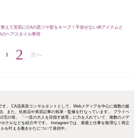
を整えて美肌に
CAの黒ツヤ髪をキープ！手放せない神アイテムと
Aのヘアスタイル事情
2
1
次へ
です。 CA流美容コンサルタントとして、Webメディアを中心に複数の媒
信、また、化粧品や美容記事の執筆・監修を行なっています。 プライベ
の2児の母。 「一流の大人を目指す旅育」に力を入れていて、複数のメデ
テルなどを紹介中です。 Instagramでは、家庭と仕事を無理なく両立
イルを叶える働きかたについて発信中。