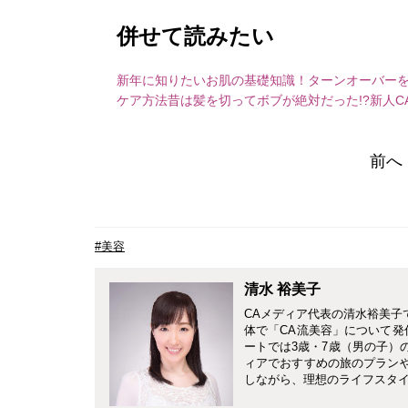
併せて読みたい
新年に知りたいお肌の基礎知識！ターンオーバー
ケア方法
昔は髪を切ってボブが絶対だった!?新人C
前へ
#美容
清水 裕美子
CAメディア代表の清水裕美子
体で「CA流美容」について発
ートでは3歳・7歳（男の子）
ィアでおすすめの旅のプランやホ
しながら、理想のライフスタ