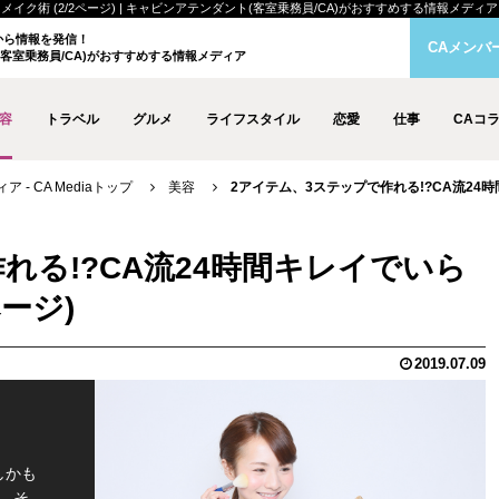
術 (2/2ページ) | キャビンアテンダント(客室乗務員/CA)がおすすめする情報メディア - C
クから情報を発信！
CAメンバ
客室乗務員/CA)がおすすめする情報メディア
容
トラベル
グルメ
ライフスタイル
恋愛
仕事
CAコ
- CA Mediaトップ
美容
2アイテム、3ステップで作れる!?CA流24時
れる!?CA流24時間キレイでいら
ージ)
2019.07.09
しかも
。そ