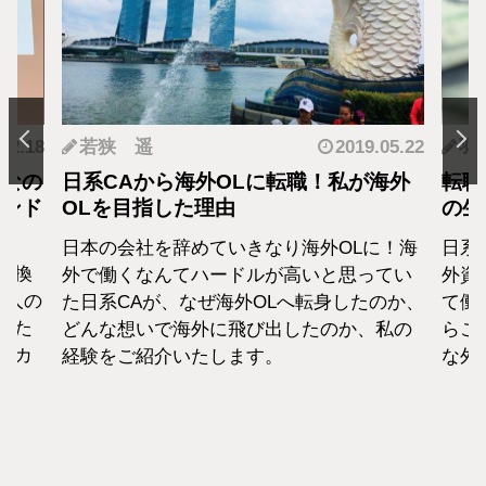
.12.18
若狭 遥
2019.05.22
羽
となの
日系CAから海外OLに転職！私が海外
転職
カンド
OLを目指した理由
の生
日本の会社を辞めていきなり海外OLに！海
日系
転換
外で働くなんてハードルが高いと思ってい
外資
1人の
た日系CAが、なぜ海外OLへ転身したのか、
て働
えた
どんな想いで海外に飛び出したのか、私の
らこ
セカ
経験をご紹介いたします。
な外