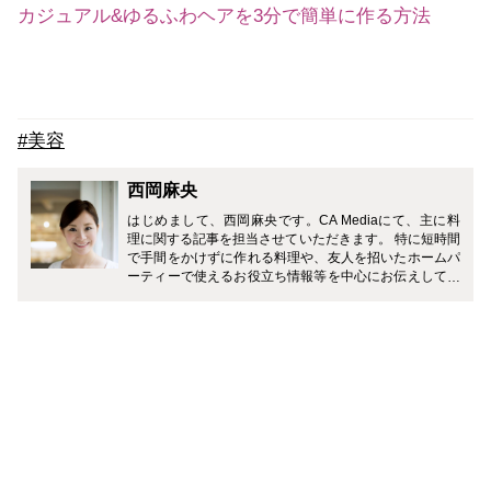
カジュアル&ゆるふわヘアを3分で簡単に作る方法
#美容
西岡麻央
はじめまして、西岡麻央です。CA Mediaにて、主に料
理に関する記事を担当させていただきます。 特に短時間
で手間をかけずに作れる料理や、友人を招いたホームパ
ーティーで使えるお役立ち情報等を中心にお伝えしてい
きたいと思っております。 現役の間はどうしても不規則
になりがちな生活の中でも、無理せず『身体に優しく食
べて美味しい料理』を積極的に作るように心掛けていま
した。 そして現在は、多方面から食について学ぶため、
食のプロを育てる学校『エコールエミーズ』にて、日々
勉強に励んでおります。 食の安全に関心が高まる時代で
ありながら、女性も毎日忙しく働き、料理に多くの時間
をかけられないのも現実だと思います。そんな皆様で
も、家に帰ったらすぐに“いただきます”が言えるような
簡単便利な料理等を楽しくご紹介していきたいと思いま
す。どうぞ宜しくお願い致します。