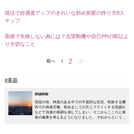
就活で好感度アップのきれいな斜め前髪の作り方8ス
テップ
面接で失敗しない為には？志望動機や自己PRの暗記よ
り大切なこと
2
前へ
1
次へ
#美容
mame
現役の頃、時差のある中での不規則な生活、乾燥する機
内での肉体労働、初めましての方とフライトする気疲れ
などで自身の体調を崩してしまい、そこからこころと身
体の健康を考えるようになりました。 それからというも
の、こころと身体が健康(幸せ)であるために日々気をつ
けてる事があります。 【美×食×働×休＝幸】 美しいもの
を見て、おいしいものを食べて、しっかり働いて、しっ