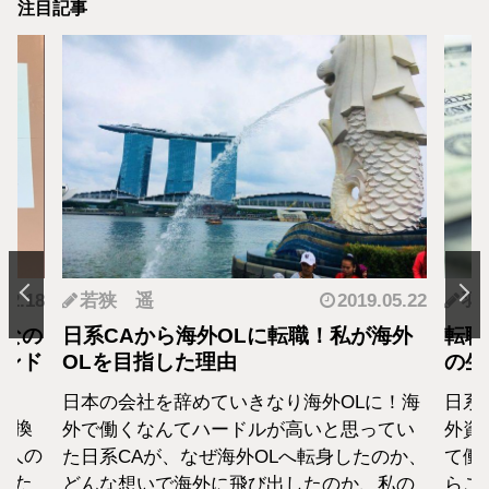
注目記事
.12.18
若狭 遥
2019.05.22
羽
となの
日系CAから海外OLに転職！私が海外
転職
カンド
OLを目指した理由
の生
日本の会社を辞めていきなり海外OLに！海
日系
転換
外で働くなんてハードルが高いと思ってい
外資
1人の
た日系CAが、なぜ海外OLへ転身したのか、
て働
えた
どんな想いで海外に飛び出したのか、私の
らこ