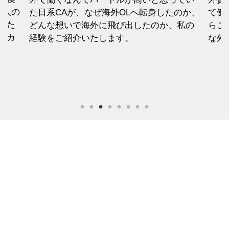
1人の
た日系CAが、なぜ海外OLへ転身したのか、
て働
えた
どんな想いで海外に飛び出したのか、私の
らこ
セカ
経験をご紹介いたします。
な外