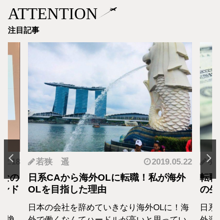
ATTENTION
注目記事
.12.18
若狭 遥
2019.05.22
羽
となの
日系CAから海外OLに転職！私が海外
転職
カンド
OLを目指した理由
の生
日本の会社を辞めていきなり海外OLに！海
日系
転換
外で働くなんてハードルが高いと思ってい
外資