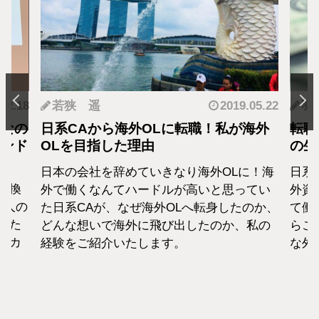
19.05.22
羽蘭
2018.01.04
が海外
転職・社会人経験ありの外資系CA！そ
の生活設計はどうなってる？
Lに！海
日系エアラインと違い新卒での募集がない
終
思ってい
外資系のエアラインは、すでに社会人とし
か
したのか、
て働いた経験をもつCAがほぼすべて。だか
紹
か、私の
らこそ、それぞれの考えも違います。そん
な外資系CAのお金事情をお話します。