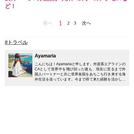
ど！
1
前へ
2
3
次へ
#トラベル
Ayamaria
こんにちは！Ayamariaと申します。外資系エアラインの
CAとして世界中を飛び回った後も、現在に至るまで外
国人パートナーと共に世界各国をあちこち行き来する海
外生活を送っています。今まで得て来た経験を活かし、
皆さんに興味を持って頂ける記事や、参考にして頂ける
情報を発信して行きたいと考えています。趣味と生き甲
斐は旅行！好きなものは、コスメと世界各地の美味しい
ものです♪