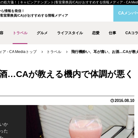
！ | キャビンアテンダント(客室乗務員/CA)がおすすめする情報メディア - CA Medi
クから情報を発信！
CAメンバ
客室乗務員/CA)がおすすめする情報メディア
容
トラベル
グルメ
ライフスタイル
恋愛
仕事
CAコ
- CA Mediaトップ
トラベル
飛行機酔い、耳が痛い、お酒…CAが教
酒…CAが教える機内で体調が悪く
2016.08.10
いか
った
た