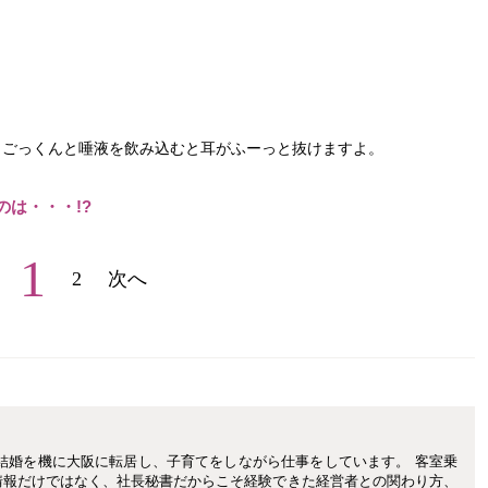
らごっくんと唾液を飲み込むと耳がふーっと抜けますよ。
は・・・!?
1
2
次へ
結婚を機に大阪に転居し、子育てをしながら仕事をしています。 客室乗
情報だけではなく、社長秘書だからこそ経験できた経営者との関わり方、