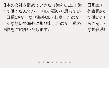
に！海
日系エアラインと違い新卒での募集がない
終身
てい
外資系のエアラインは、すでに社会人とし
から
のか、
て働いた経験をもつCAがほぼすべて。だか
紹介
私の
らこそ、それぞれの考えも違います。そん
な外資系CAのお金事情をお話します。