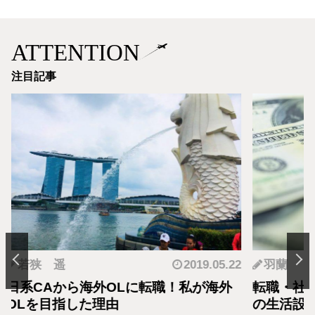
ATTENTION
注目記事
.05.22
羽蘭
2018.01.04
神
海外
転職・社会人経験ありの外資系CA！そ
転職
の生活設計はどうなってる？
者が