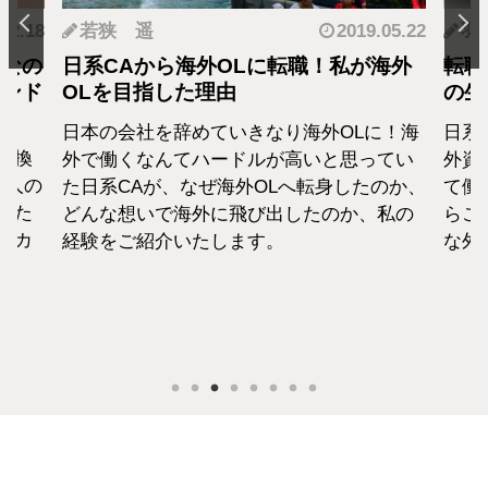
.12.18
若狭 遥
2019.05.22
羽
となの
日系CAから海外OLに転職！私が海外
転職
カンド
OLを目指した理由
の生
日本の会社を辞めていきなり海外OLに！海
日系
転換
外で働くなんてハードルが高いと思ってい
外資
1人の
た日系CAが、なぜ海外OLへ転身したのか、
て働
えた
どんな想いで海外に飛び出したのか、私の
らこ
セカ
経験をご紹介いたします。
な外