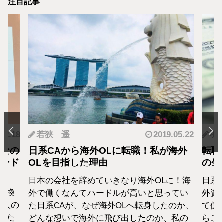
注目記事
.12.18
若狭 遥
2019.05.22
羽
となの
日系CAから海外OLに転職！私が海外
転職
カンド
OLを目指した理由
の生
日本の会社を辞めていきなり海外OLに！海
日系
転換
外で働くなんてハードルが高いと思ってい
外資
1人の
た日系CAが、なぜ海外OLへ転身したのか、
て働
えた
どんな想いで海外に飛び出したのか、私の
らこ