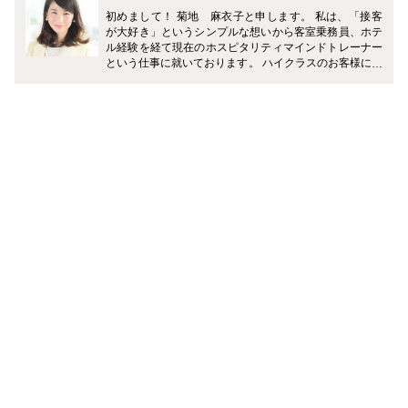
初めまして！ 菊地 麻衣子と申します。 私は、「接客
が大好き」というシンプルな想いから客室乗務員、ホテ
ル経験を経て現在のホスピタリティマインドトレーナー
という仕事に就いております。 ハイクラスのお客様に沢
山接する中で得た、おもてなしポイントや接客業以外の
方も明日から使えるような好印象テクニックなどを具体
的にご紹介していきたいと思います。 また、客室乗務員
もホテルコンシェルジュも不規則な生活や繁忙期の忙し
さから、私自身いつも元気でいる為の気持ちのコントロ
ールがとても大切だなと実感いたしました。 忙しい皆様
が毎日を元気に過ごすためのモチベーションアップ方、
落ち込んでしまった時のメンタルケア方法などもご紹介
していきたいと思いますので、就活中やお仕事に忙しい
方の参考にして頂けたら幸いです。 宜しくお願いいたし
ます。