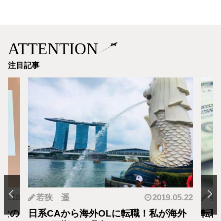
ATTENTION
注目記事
.12.18
若狭 遥
2019.05.22
羽
となの
日系CAから海外OLに転職！私が海外
転職