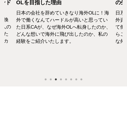
カンド
OLを目指した理由
の生
日本の会社を辞めていきなり海外OLに！海
日系
転換
外で働くなんてハードルが高いと思ってい
外資
1人の
た日系CAが、なぜ海外OLへ転身したのか、
て働
えた
どんな想いで海外に飛び出したのか、私の
らこ
セカ
経験をご紹介いたします。
な外