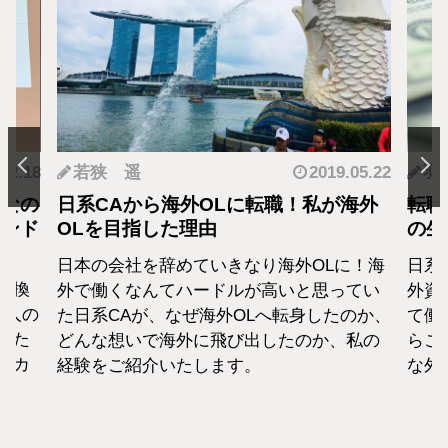
.12.18
若狭 遥
2019.05.22
羽
となの
日系CAから海外OLに転職！私が海外
転職
カンド
OLを目指した理由
の生
日本の会社を辞めていきなり海外OLに！海
日系
転換
外で働くなんてハードルが高いと思ってい
外資
1人の
た日系CAが、なぜ海外OLへ転身したのか、
て働
えた
どんな想いで海外に飛び出したのか、私の
らこ
セカ
経験をご紹介いたします。
な外