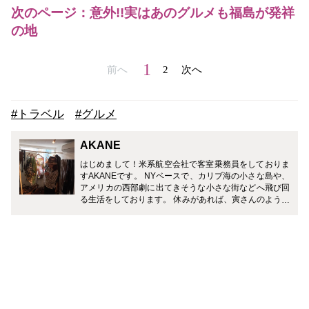
次のページ：意外!!実はあのグルメも福島が発祥
の地
1
前へ
2
次へ
#トラベル
#グルメ
AKANE
はじめまして！米系航空会社で客室乗務員をしておりま
すAKANEです。 NYベースで、カリブ海の小さな島や、
アメリカの西部劇に出てきそうな小さな街などへ飛び回
る生活をしております。 休みがあれば、寅さんのように
スーツケースを片手に世界中のスパ巡りをするのが私の
趣味です。 職場環境が多人種・多文化のため日本語がお
ろそかになってきておりますが、CAとしての貴重なレ
ア情報を皆さまに頑張ってお伝えしたいと思います。 よ
ろしくお願いいたします。