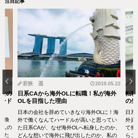
注目記事
.12.18
若狭 遥
2019.05.22
羽
となの
日系CAから海外OLに転職！私が海外
転職
カンド
OLを目指した理由
の生
日本の会社を辞めていきなり海外OLに！海
日系
転換
外で働くなんてハードルが高いと思ってい
外資
1人の
た日系CAが、なぜ海外OLへ転身したのか、
て働
えた
どんな想いで海外に飛び出したのか、私の
らこ