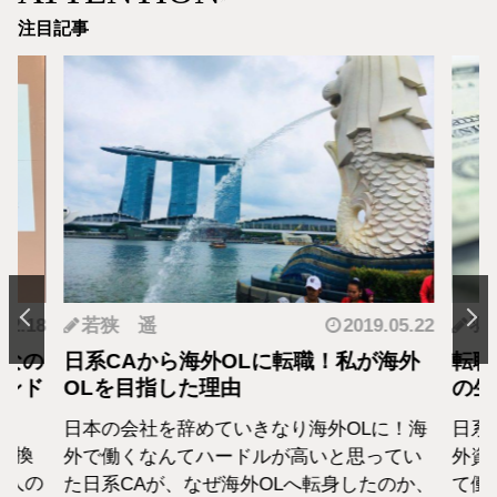
注目記事
.12.18
若狭 遥
2019.05.22
羽
となの
日系CAから海外OLに転職！私が海外
転職
カンド
OLを目指した理由
の生
日本の会社を辞めていきなり海外OLに！海
日系
転換
外で働くなんてハードルが高いと思ってい
外資
1人の
た日系CAが、なぜ海外OLへ転身したのか、
て働