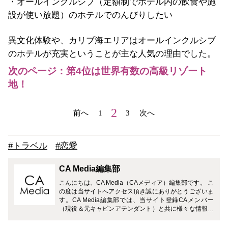
・オールインクルシブ（定額制でホテル内の飲食や施
設が使い放題）のホテルでのんびりしたい
異文化体験や、カリブ海エリアはオールインクルシブ
のホテルが充実ということが主な人気の理由でした。
次のページ：第4位は世界有数の高級リゾート
地！
2
前へ
1
3
次へ
#トラベル
#恋愛
CA Media編集部
こんにちは、CA Media（CAメディア）編集部です。 こ
の度は当サイトへアクセス頂き誠にありがとうございま
す。CA Media編集部では、当サイト登録CAメンバー
（現役＆元キャビンアテンダント）と共に様々な情報を
お届けさせて頂きます。 どうぞよろしくお願い致しま
す。